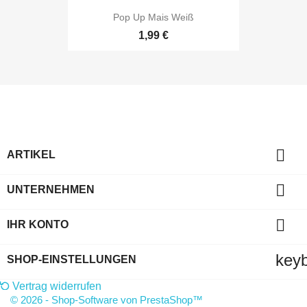
Pop Up Mais Weiß
1,99 €

ARTIKEL

UNTERNEHMEN

IHR KONTO
key
SHOP-EINSTELLUNGEN
Vertrag widerrufen
© 2026 - Shop-Software von PrestaShop™