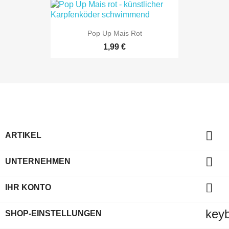
Pop Up Mais Rot
1,99 €

ARTIKEL

UNTERNEHMEN

IHR KONTO
key
SHOP-EINSTELLUNGEN